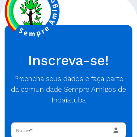
Inscreva-se!
Preencha seus dados e faça parte
da comunidade Sempre Amigos de
Indaiatuba