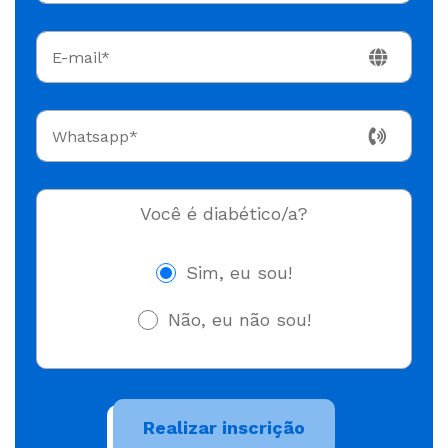
Você é diabético/a?
Sim, eu sou!
Não, eu não sou!