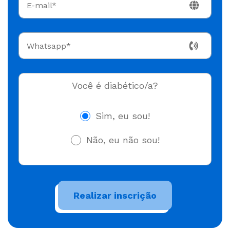
Você é diabético/a?
Sim, eu sou!
Não, eu não sou!