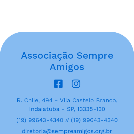
Associação Sempre
Amigos
R. Chile, 494 - Vila Castelo Branco,
Indaiatuba - SP, 13338-130
(19) 99643-4340
(19) 99643-4340
//
diretoria@sempreamigos.org.br