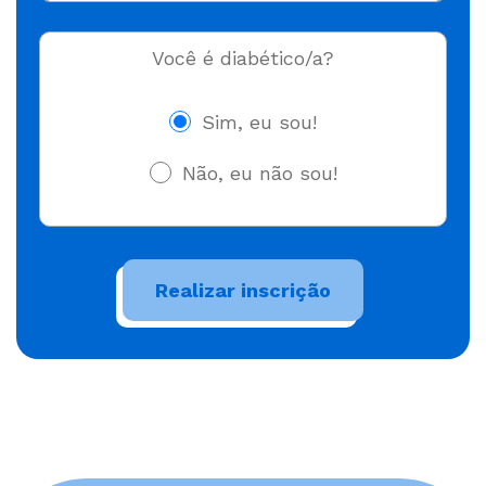
Você é diabético/a?
Sim, eu sou!
Não, eu não sou!