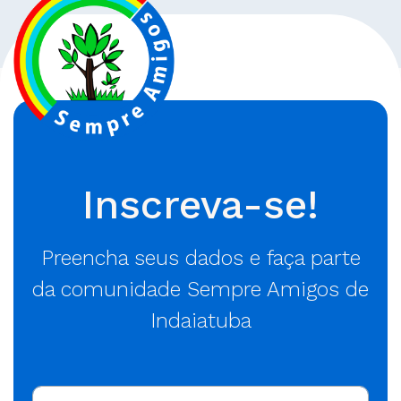
Inscreva-se!
Preencha seus dados e faça parte
da comunidade Sempre Amigos de
Indaiatuba